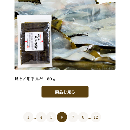
昆布〆用平昆布 80ｇ
商品を見る
6
1
...
4
5
7
8
...
12