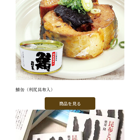
鯖缶（利尻昆布入）
商品を見る