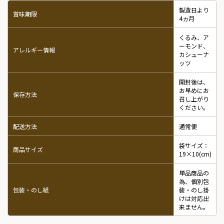
製造日より
賞味期限
4ヵ月
くるみ、ア
ーモンド、
アレルギー情報
カシューナ
ッツ
開封後は、
お早めにお
保存方法
召し上がり
ください。
配送方法
通常便
袋サイズ：
商品サイズ
19×10(cm)
単品商品の
為、個別包
包装・のし紙
装・のし掛
けは対応出
来ません。