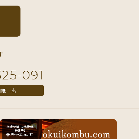
す
325-091
用紙