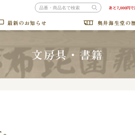
あと7,000円
最新のお知らせ
奥井海生堂の
文房具・書籍
おぼろ昆布・とろろ昆布
納豆昆布・ねばるとろろ
た。