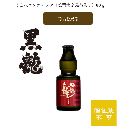
うま味コンブナッツ（松葉炊き昆布入り）80ｇ
商品を見る