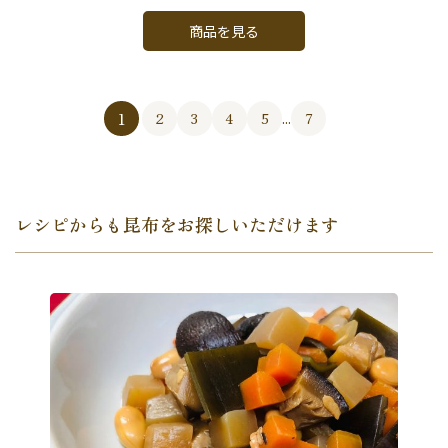
商品を見る
1
2
3
4
5
...
7
レシピからも昆布をお探しいただけます