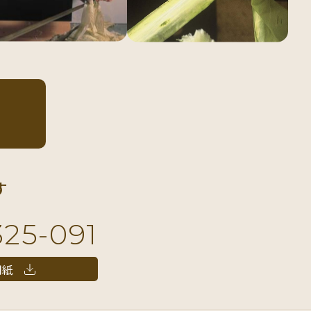
す
325-091
用紙