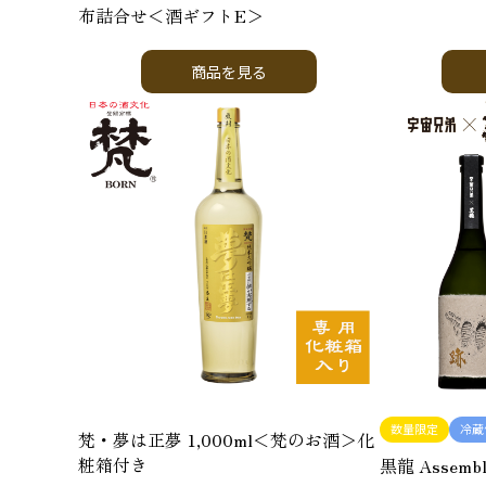
布詰合せ＜酒ギフトE＞
商品を見る
数量限定
冷蔵
梵・夢は正夢 1,000ml＜梵のお酒＞化
粧箱付き
黒龍 Assemb