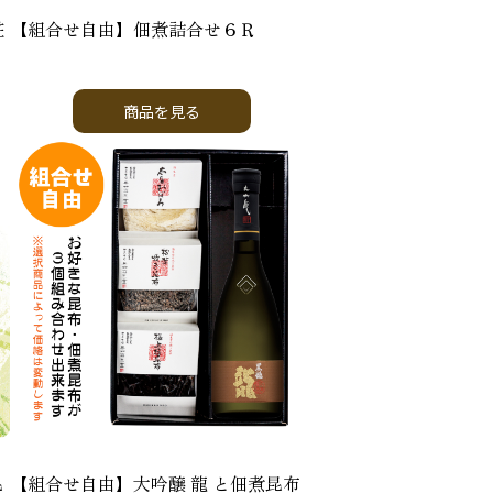
粧
【組合せ自由】佃煮詰合せ６Ｒ
商品を見る
昆
【組合せ自由】大吟醸 龍 と佃煮昆布