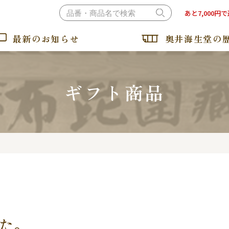
あと7,000円
最新のお知らせ
奥井海生堂の
ギフト商品
おぼろ昆布・とろろ昆布
納豆昆布・ねばるとろろ
した。