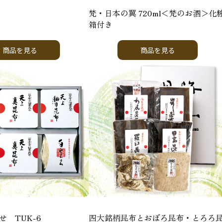
梵・日本の翼 720ml＜梵のお酒＞化
箱付き
商品を見る
商品を見る
 TUK-6
四大銘柄昆布とおぼろ昆布・とろろ