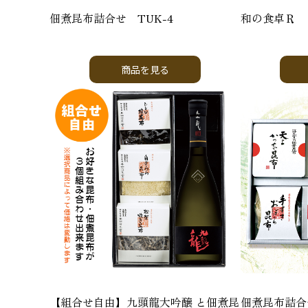
佃煮昆布詰合せ TUK-4
和の食卓Ｒ
商品を見る
【組合せ自由】九頭龍大吟醸 と佃煮昆
佃煮昆布詰合せ