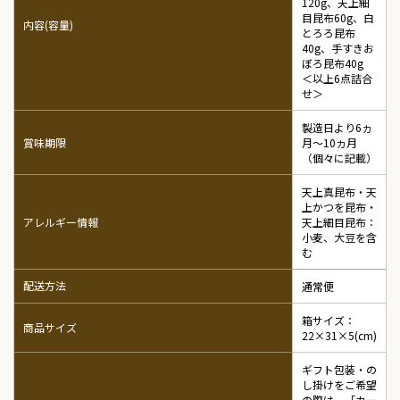
120g、天上細
目昆布60g、白
内容(容量)
とろろ昆布
40g、手すきお
ぼろ昆布40g
＜以上6点詰合
せ＞
製造日より6ヵ
賞味期限
月～10ヵ月
（個々に記載）
天上真昆布・天
上かつを昆布・
アレルギー情報
天上細目昆布：
小麦、大豆を含
む
配送方法
通常便
箱サイズ：
商品サイズ
22×31×5(cm)
ギフト包装・の
し掛けをご希望
の際は、「カー