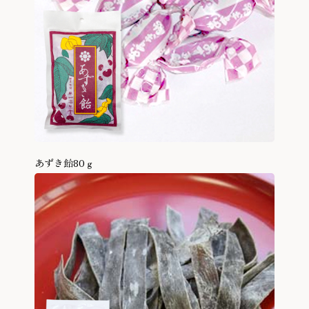
あずき飴80ｇ
商品を見る