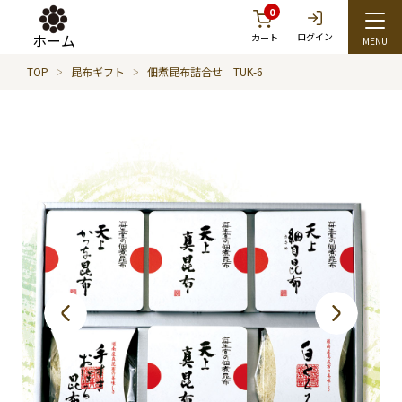
0
ホーム
ログイン
カート
TOP
昆布ギフト
佃煮昆布詰合せ TUK-6