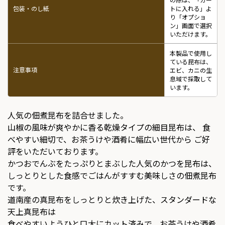
包装・のし紙
トに入れる」よ
り「オプショ
ン」画面で選択
いただけます。
本製品で使用し
ている昆布は、
注意事項
エビ、カニの生
息域で採取して
います。
人気の佃煮昆布を詰合せました。
山椒の風味が爽やかに香る乾燥タイプの細目昆布は、 食
べやすい細切で、お茶うけや酒肴に幅広い世代から ご好
評をいただいております。
かつおでんぶをたっぷりとまぶした人気のかつを昆布は、
しっとりとした食感でごはんがすすむ美味しさの佃煮昆布
です。
道南産の真昆布をしっとりと炊き上げた、スタンダードな
天上真昆布は
食べやすいようひと口大にカット済みで、お茶うけや酒肴