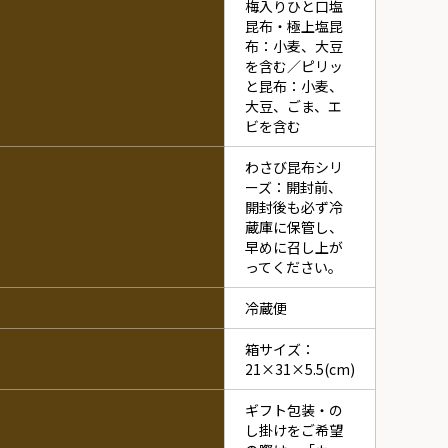
梅入りひと口塩
昆布・極上塩昆
布：小麦、大豆
を含む／ピリッ
と昆布：小麦、
大豆、ごま、エ
ビを含む
わさび昆布シリ
ーズ：開封前、
開封後も必ず冷
蔵庫に保管し、
早めに召し上が
ってください。
冷蔵便
箱サイズ：
21×31×5.5(cm)
ギフト包装・の
し掛けをご希望