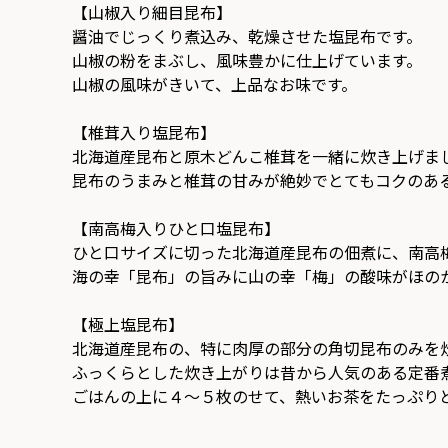
【山椒入り細目昆布】
醤油でじっくり煮込み、乾燥させた塩昆布です。
山椒の粉をまぶし、風味豊かに仕上げています。
山椒の風味がきいて、上品なお味です。
【椎茸入り塩昆布】
北海道産昆布と原木どんこ椎茸を一緒に炊き上げま
昆布のうまみと椎茸の甘みが絶妙でとてもコクのあ
【南高梅入りひと口塩昆布】
ひと口サイズに切った北海道産昆布の佃煮に、南高
海の幸「昆布」の旨みに山の幸「梅」の酸味がほの
【極上塩昆布】
北海道産昆布の、特に肉厚の部分の角切昆布のみを
ふっくらとした炊き上がりは昔から人気のある定番
ごはんの上に４～５枚のせて、熱いお茶をたっぷり