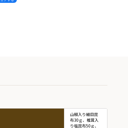
山椒入り細目昆
布30ｇ、椎茸入
り塩昆布50ｇ、