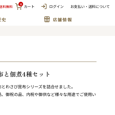
0
カート
ログイン
お支払い・送料について
で送料無料
歴史
店舗情報
布と佃煮4種セット
布とわさび昆布シリーズを詰合せました。
品、御祝の品、内祝や御供など様々な用途でご使用い