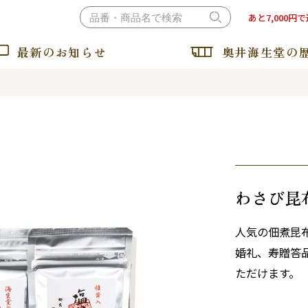
あと7,000円
最新のお知らせ
奥井海生堂の
おぼろ昆布・とろろ昆布
納豆昆布・ねばるとろろ
わさび昆
人気の佃煮昆
婚礼、寿贈答
ただけます。