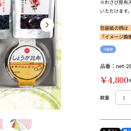
※わさび昆布
いただけます
包装紙の柄は
「イメージ画
冷蔵便
品番：net-285
￥4,800
(
数量