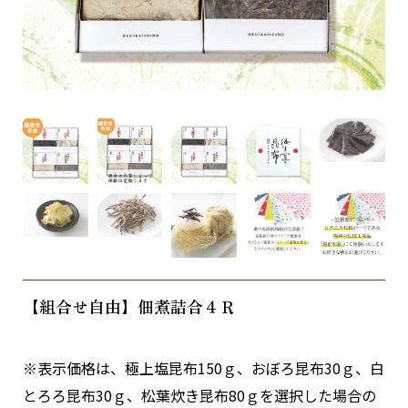
【組合せ自由】佃煮詰合４Ｒ
※表示価格は、極上塩昆布150ｇ、おぼろ昆布30ｇ、白
とろろ昆布30ｇ、松葉炊き昆布80ｇを選択した場合の