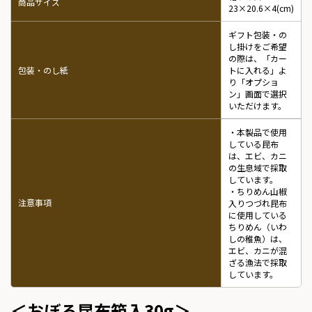
商品サイズ
23×20.6×4(cm)
ギフト包装・の
し掛けをご希望
の際は、「カー
包装・のし紙
トに入れる」よ
り「オプショ
ン」画面で選択
いただけます。
・本製品で使用
している昆布
は、エビ、カニ
の生息域で採取
しています。
・ちりめん山椒
注意事項
入りつづれ昆布
に使用している
ちりめん（いわ
しの稚魚）は、
エビ、カニが混
ざる漁法で採取
しています。
＜おぼろ昆布箱入30g＞