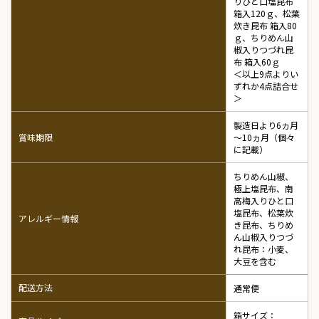
りひと口塩昆布
箱入120ｇ、松葉
炊き昆布 箱入80
ｇ、ちりめん山
椒入りつづれ昆
布 箱入60ｇ
＜以上9点よりい
ずれか4点詰合せ
＞
製造日より6ヵ月
賞味期限
～10ヵ月（個々
に記載）
ちりめん山椒、
極上塩昆布、南
高梅入りひと口
塩昆布、松葉炊
アレルギー情報
き昆布、ちりめ
ん山椒入りつづ
れ昆布：小麦、
大豆を含む
配送方法
通常便
箱サイズ：