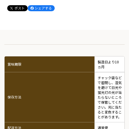
製造日より10
賞味期限
ヵ月
チャック袋など
で密閉し、湿気
を避けて日光や
蛍光灯の光が当
保存方法
たらないところ
で保管してくだ
さい。光に当た
ると変色するこ
とがあります。
配送方法
通常便