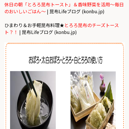
休日の朝「とろろ昆布トースト」＆香味野菜を活用～毎日
のおいしいごはん～
| 昆布Lifeブログ (konbu.jp)
ひまわり＆お手軽昆布料理★
とろろ昆布のチーズトース
ト？！
| 昆布Lifeブログ (konbu.jp)