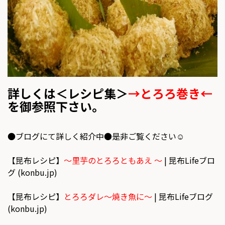
詳しくは＜レシピ集＞
→とろろ巻き←
を御参照下さい。
●ブログにて詳しく紹介中●是非ご覧ください☺
【昆布レシピ】
～里芋のとろろともあえ ～
| 昆布Lifeブロ
グ (konbu.jp)
【昆布レシピ】
とろろダレ～焼き魚に～
| 昆布Lifeブログ
(konbu.jp)