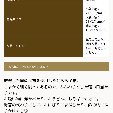
小袋20g：
23×13(cm)／
大袋50g：
商品サイズ
23×17(cm)／
箱入30g：
11×10×3(cm)
単品商品の為、
個別包装・のし
包装・のし紙
掛けは対応出来
ません。
原材料・栄養成分表を見る
厳選した国産昆布を使用したとろろ昆布。
こまかく細く削ってあるので、ふんわりとした軽い口当た
りです。
お吸い物に浮かべたり、おうどん、おそばにかけて。
海苔の代わりにして、おにぎりにまぶしたり、酢の物にふ
りかけても◎