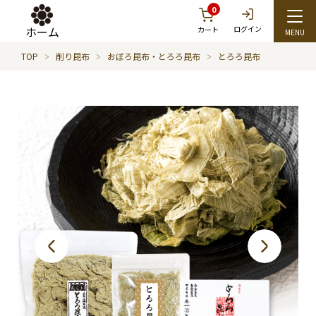
0
ホーム
ログイン
カート
TOP
削り昆布
おぼろ昆布・とろろ昆布
とろろ昆布