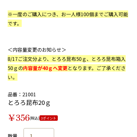
※一度のご購入につき、お一人様100個までご購入可能
です。
＜内容量変更のお知らせ＞
8/17ご注文分より、とろろ昆布50ｇ、とろろ昆布箱入
50ｇの
内容量が40ｇへ変更
となります。ご了承くださ
い。
品番：21001
とろろ昆布20ｇ
￥356
(税込)
3ポイント
数量