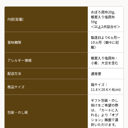
おぼろ昆布20g、
椎茸入り塩昆布
内容(容量)
50g
＜以上2点詰合せ＞
製造日より6ヵ月～
賞味期限
10ヵ月（個々に記
載）
椎茸入り塩昆布：
アレルギー情報
小麦、大豆を含む
配送方法
通常便
箱サイズ：
商品サイズ
11.6×20.6×4(cm)
ギフト包装・のし
掛けをご希望の際
は、「カートに入
包装・のし紙
れる」より「オプ
ション」画面で選
択いただけます。