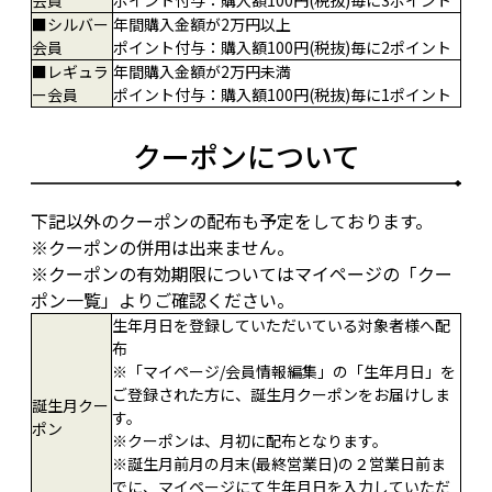
会員
ポイント付与：購入額100円(税抜)毎に3ポイント
■シルバー
年間購入金額が2万円以上
会員
ポイント付与：購入額100円(税抜)毎に2ポイント
■レギュラ
年間購入金額が2万円未満
ー会員
ポイント付与：購入額100円(税抜)毎に1ポイント
クーポンについて
下記以外のクーポンの配布も予定をしております。
※クーポンの併用は出来ません。
※クーポンの有効期限についてはマイページの「クー
ポン一覧」よりご確認ください。
生年月日を登録していただいている対象者様へ配
布
※「マイページ/会員情報編集」の「生年月日」を
ご登録された方に、誕生月クーポンをお届けしま
誕生月クー
す。
ポン
※クーポンは、月初に配布となります。
※誕生月前月の月末(最終営業日)の２営業日前ま
でに、マイページにて生年月日を入力していただ