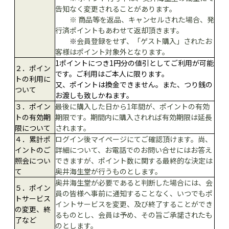
告知なく変更されることがあります。
※ 商品等を返品、キャンセルされた場合、発
行済ポイントもあわせて返却頂きます。
※
会員登録をせず、「ゲスト購入」されたお
客様はポイント対象外となります。
1ポイントにつき1円分の値引としてご利用が可能
２．ポイン
です。ご利用はご本人に限ります。
トの利用に
又、ポイントは換金できません。また、つり銭の
ついて
お渡しも致しかねます。
３．ポイン
最後に購入した日から1年間が、ポイントの有効
トの有効期
期限です。期間内に購入されれば有効期限は延長
限について
されます。
４．累計ポ
ログイン後マイページにてご確認頂けます。尚、
イントのご
詳細について、お電話でのお問い合せにはお答え
照会につい
できますが、ポイント数に関する最終的な決定は
て
奥井海生堂が行うものとします。
奥井海生堂が必要であると判断した場合には、会
５．ポイン
員の皆様へ事前に通知することなく、いつでもポ
トサービス
イントサービスを変更、及び終了することができ
の変更、終
るものとし、会員は予め、その旨ご承諾されたも
了など
のとします。