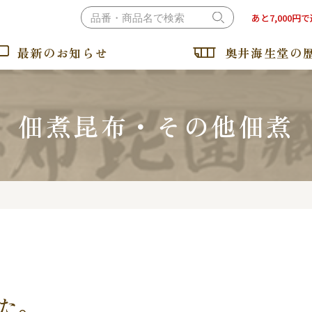
あと7,000円
最新のお知らせ
奥井海生堂の
佃煮昆布・その他佃煮
おぼろ昆布・とろろ昆布
納豆昆布・ねばるとろろ
た。