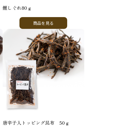
鰹しぐれ80ｇ
商品を見る
唐辛子入トッピング昆布 50ｇ