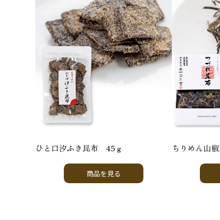
ひと口汐ふき昆布 45ｇ
ちりめん山椒
商品を見る