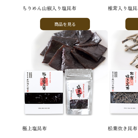
ちりめん山椒入り塩昆布
椎茸入り塩昆
商品を見る
極上塩昆布
松葉炊き昆布