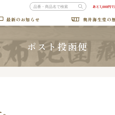
あと7,000円
最新のお知らせ
奥井海生堂の
ポスト投函便
おぼろ昆布・とろろ昆布
納豆昆布・ねばるとろろ
た。