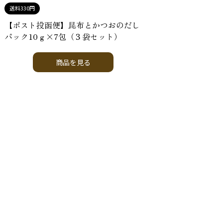
送料330円
３
【ポスト投函便】昆布とかつおのだし
パック10ｇ×7包（３袋セット）
商品を見る