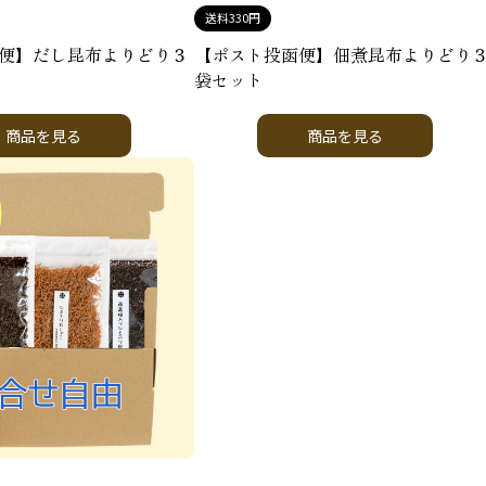
送料330円
便】だし昆布よりどり３
【ポスト投函便】佃煮昆布よりどり
袋セット
商品を見る
商品を見る