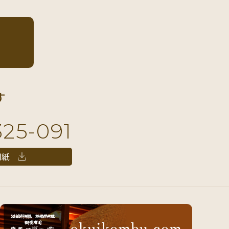
す
325-091
用紙