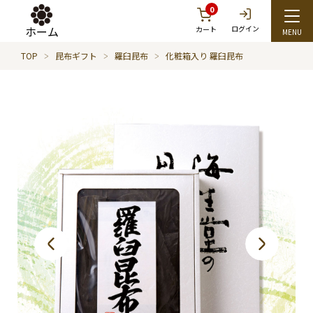
0
ホーム
ログイン
カート
TOP
昆布ギフト
羅臼昆布
化粧箱入り 羅臼昆布