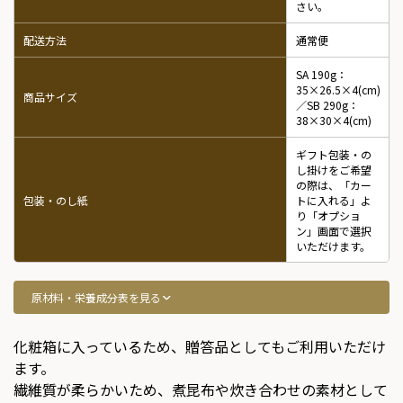
さい。
配送方法
通常便
SA 190g：
35×26.5×4(cm)
商品サイズ
／SB 290g：
38×30×4(cm)
ギフト包装・の
し掛けをご希望
の際は、「カー
包装・のし紙
トに入れる」よ
り「オプショ
ン」画面で選択
いただけます。
原材料・栄養成分表を見る
化粧箱に入っているため、贈答品としてもご利用いただけ
ます。
繊維質が柔らかいため、煮昆布や炊き合わせの素材として