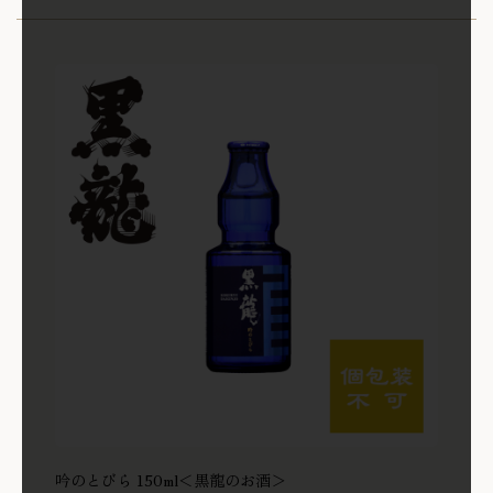
吟のとびら 150ml＜黒龍のお酒＞