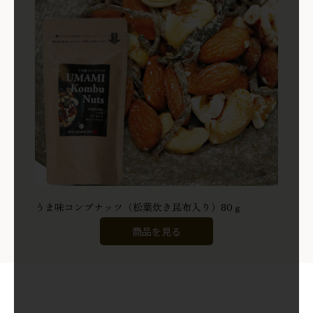
うま味コンブナッツ（松葉炊き昆布入り）80ｇ
商品を見る