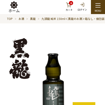
0
ホーム
ログイン
カート
TOP
お酒
黒龍
九頭龍 純米 150ml＜黒龍のお酒＞箱なし・個包