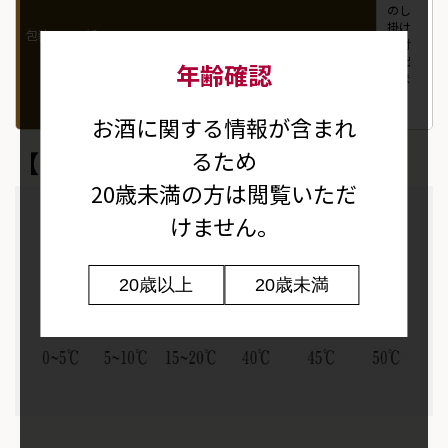
のし
掛け
包装・のし紙
は対
応出
年齢確認
来ま
せ
ん。
お酒に関する情報が含まれ
るため
【おすすめの飲み方】
20歳未満の方は閲覧いただ
けません。
20歳以上
20歳未満