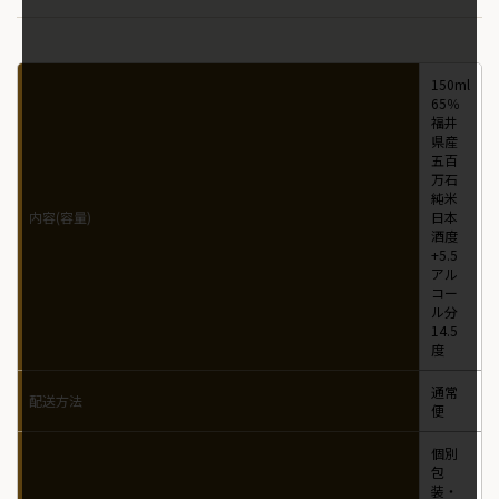
150ml
65％
福井
県産
五百
万石
純米
内容(容量)
日本
酒度
+5.5
アル
コー
ル分
14.5
度
通常
配送方法
便
個別
包
装・