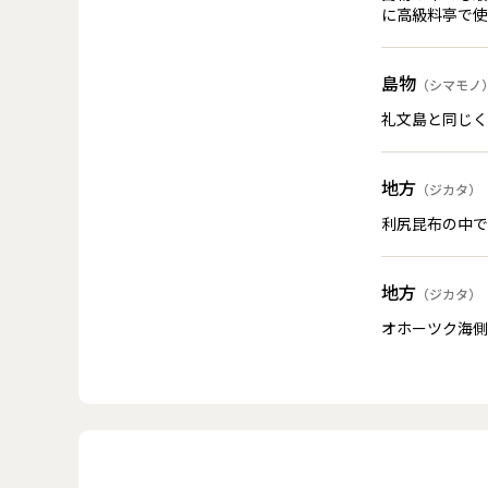
に高級料亭で使
島物
（シマモノ
礼文島と同じく
地方
（ジカタ）
利尻昆布の中で
地方
（ジカタ）
オホーツク海側