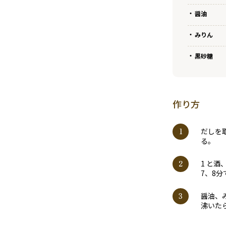
醤油
みりん
黒砂糖
作り方
だしを
る。
1 と
7、8
醤油、
沸いた