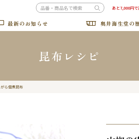
あと7,000円
最新のお知らせ
奥井海生堂の
昆布レシピ
おぼろ昆布・とろろ昆布
納豆昆布・ねばるとろろ
しがら佃煮昆布