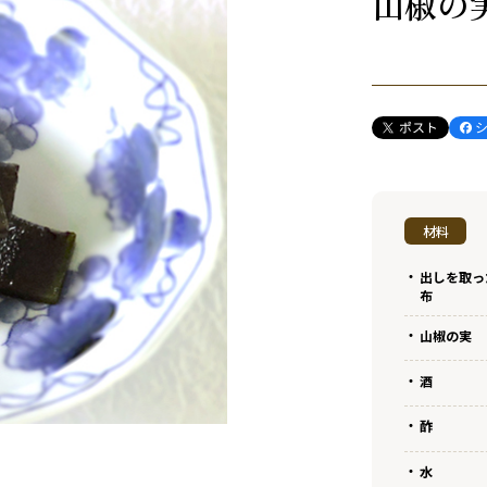
山椒の
材料
出しを取っ
布
山椒の実
酒
酢
水