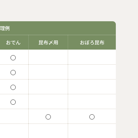
理例
おでん
昆布〆用
おぼろ昆布