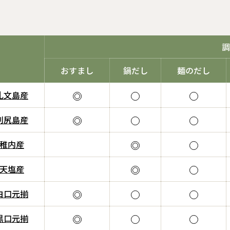
調
おすまし
鍋だし
麺のだし
礼文島産
利尻島産
稚内産
天塩産
白口元揃
黒口元揃