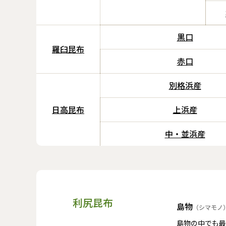
黒口
羅臼昆布
赤口
別格浜産
日高昆布
上浜産
中・並浜産
利尻昆布
島物
（シマモノ
島物の中でも最