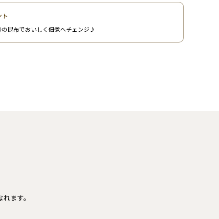
ント
後の昆布でおいしく佃煮へチェンジ♪
なれます。