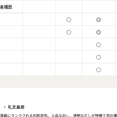
本場折
・ 礼文島産
）
高級にランクされる利尻昆布。上品な出し、透明なだしが特徴で京の懐