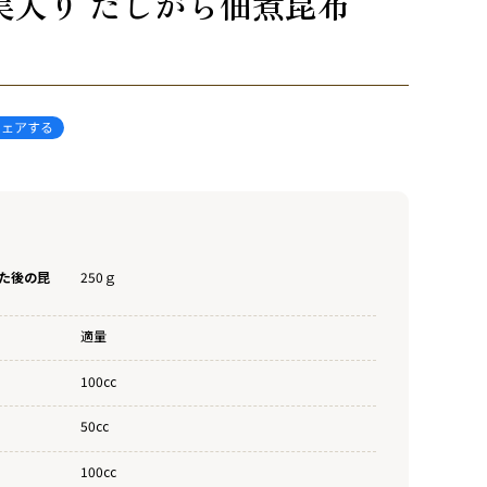
実入り だしがら佃煮昆布
た後の昆
250ｇ
適量
100cc
50cc
100cc