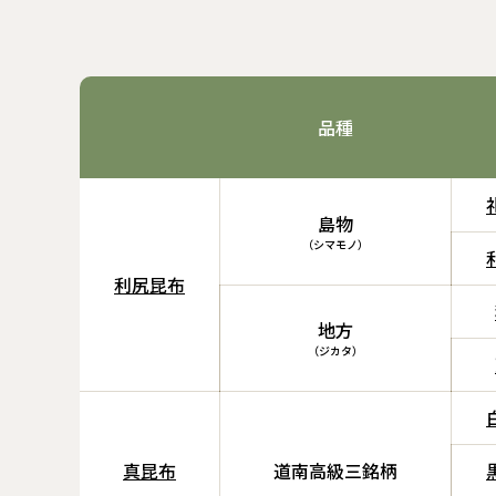
品種
島物
（シマモノ）
利尻昆布
地方
（ジカタ）
真昆布
道南高級三銘柄