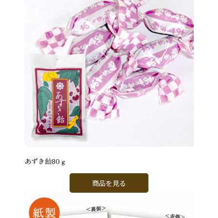
あずき飴80ｇ
商品を見る