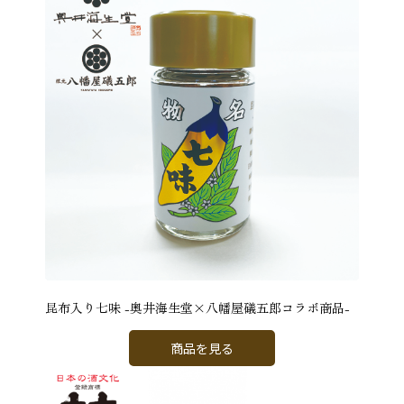
昆布入り七味 -奥井海生堂×八幡屋礒五郎コラボ商品-
商品を見る