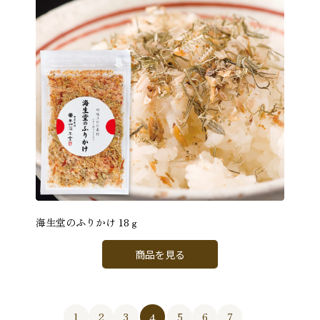
海生堂のふりかけ 18ｇ
商品を見る
4
1
2
3
5
6
7