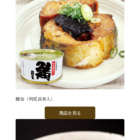
鯖缶（利尻昆布入）
商品を見る